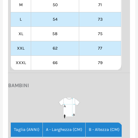
M
50
71
L
54
73
XL
58
75
XXL
62
77
XXXL
66
79
BAMBINI
Taglia (ANNI)
A - Larghezza (CM)
B - Altezza (CM)