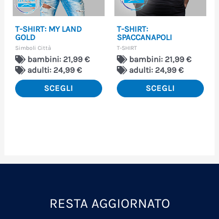
possono
pos
essere
ess
T-SHIRT: MY LAND
T-SHIRT:
scelte
scel
GOLD
SPACCANAPOLI
Simboli Città
T-SHIRT
nella
nell
bambini: 21,99 €
bambini: 21,99 €
pagina
pag
adulti: 24,99 €
adulti: 24,99 €
del
del
SCEGLI
SCEGLI
prodotto
pro
RESTA AGGIORNATO