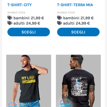
T-SHIRT: CITY
T-SHIRT: TERRA MIA
scelte
scel
Simboli Città
Simboli Città
nella
nell
bambini: 21,99 €
bambini: 21,99 €
pagina
pag
adulti: 24,99 €
adulti: 24,99 €
del
del
SCEGLI
SCEGLI
prodotto
pro
Questo
Que
prodotto
pro
ha
ha
più
più
varianti.
vari
Le
Le
opzioni
opzi