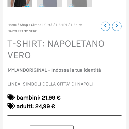
T-
Home
/
Shop
/
Simboli Città
/
T-SHIRT
/ T-Shirt:
NAPOLETANO VERO
Shirt:
T-SHIRT: NAPOLETANO
NAPOLETANO
VERO
VERO
quantità
MYLANDORIGINAL – Indossa la tua identità
LINEA: SIMBOLI DELLA CITTA’ DI NAPOLI
bambini: 21,99 €
adulti: 24,99 €