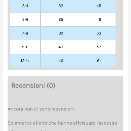
3-4
32
45
5-6
35
49
7-8
39
53
9-11
43
57
12-14
46
61
Recensioni (0)
Ancora non ci sono recensioni.
Solamente clienti che hanno effettuato l'accesso