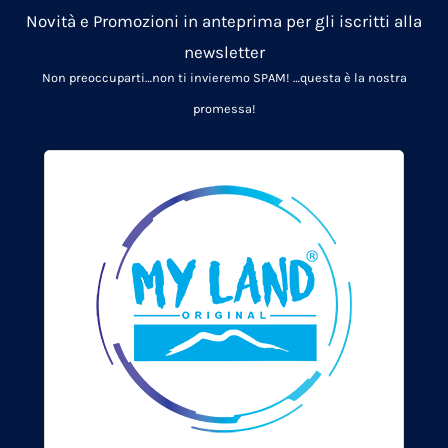
Novità e Promozioni in anteprima per gli iscritti alla
newsletter
Non preoccuparti…non ti invieremo SPAM!
…questa è la nostra
promessa!