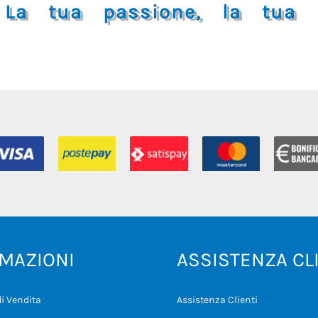
La tua passione, la tua i
MAZIONI
ASSISTENZA CL
i Vendita
Assistenza Clienti