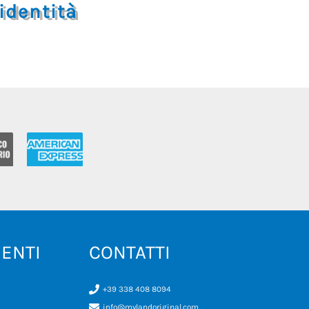
dentità
IENTI
CONTATTI
+39 338 408 8094
info@mylandoriginal.com