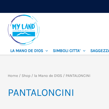
Vai
al
contenuto
LA MANO DE D10S
SIMBOLI CITTA’
SAGGEZZ
Home
/
Shop
/
la Mano de D10S
/ PANTALONCINI
PANTALONCINI