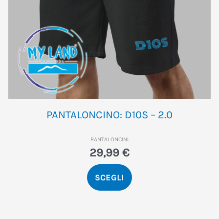
pagina
del
prodotto
PANTALONCINO: D10S – 2.0
PANTALONCINI
29,99
€
SCEGLI