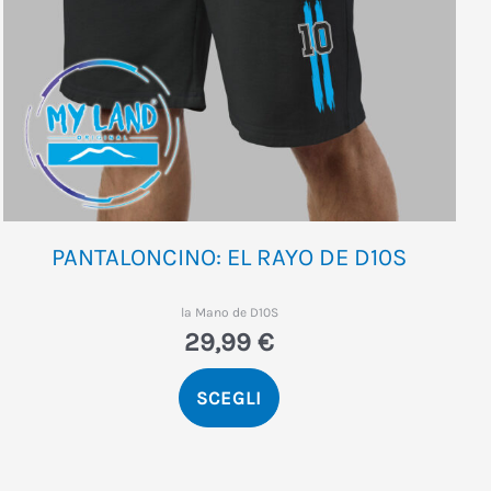
pagina
del
prodotto
PANTALONCINO: EL RAYO DE D10S
la Mano de D10S
29,99
€
SCEGLI