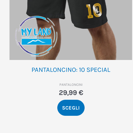
pagina
del
prodotto
PANTALONCINO: 10 SPECIAL
PANTALONCINI
29,99
€
SCEGLI