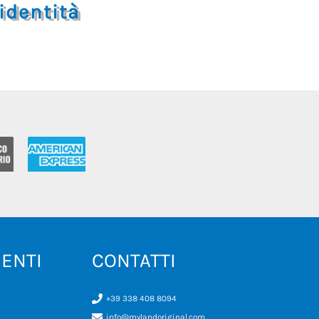
dentità
IENTI
CONTATTI
+39 338 408 8094
info@mylandoriginal.com