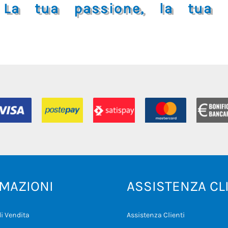
La tua passione, la tua i
MAZIONI
ASSISTENZA CL
i Vendita
Assistenza Clienti