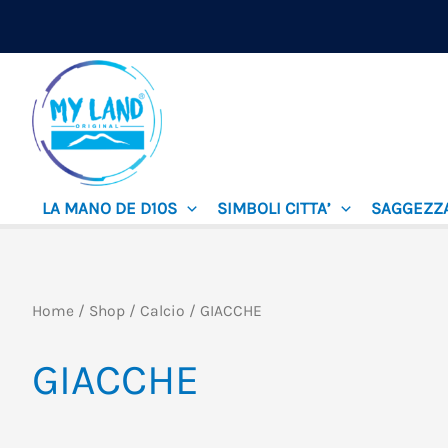
Vai
al
contenuto
LA MANO DE D10S
SIMBOLI CITTA’
SAGGEZZ
Home
/
Shop
/
Calcio
/ GIACCHE
GIACCHE