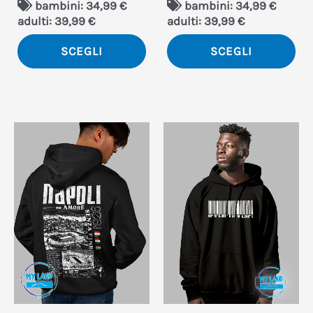
bambini: 34,99 €
bambini: 34,99 €
pagina
pa
adulti: 39,99 €
adulti: 39,99 €
del
del
SCEGLI
SCEGLI
prodotto
pro
Questo
Qu
prodotto
pro
ha
ha
più
più
varianti.
var
Le
Le
opzioni
opz
possono
po
essere
ess