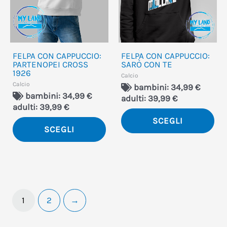
opzioni
opz
possono
po
essere
ess
FELPA CON CAPPUCCIO:
FELPA CON CAPPUCCIO:
scelte
sce
PARTENOPEI CROSS
SARÒ CON TE
1926
nella
nel
Calcio
Calcio
bambini: 34,99 €
pagina
pa
bambini: 34,99 €
adulti: 39,99 €
del
del
adulti: 39,99 €
SCEGLI
prodotto
pro
SCEGLI
1
2
→