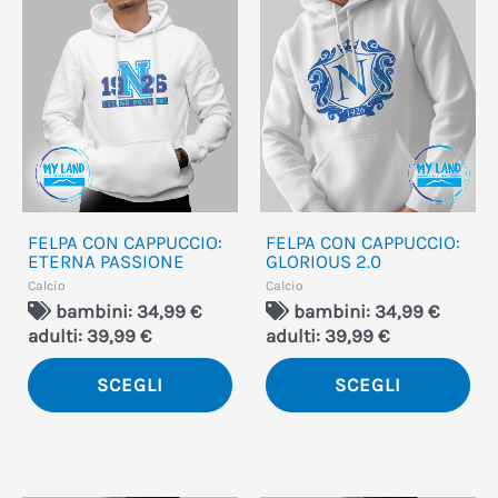
ha
ha
più
più
varianti.
var
Le
Le
opzioni
opz
possono
po
essere
ess
FELPA CON CAPPUCCIO:
FELPA CON CAPPUCCIO:
scelte
sce
ETERNA PASSIONE
GLORIOUS 2.0
nella
nel
Calcio
Calcio
bambini: 34,99 €
bambini: 34,99 €
pagina
pa
adulti: 39,99 €
adulti: 39,99 €
del
del
SCEGLI
SCEGLI
prodotto
pro