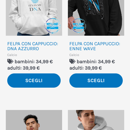
varianti.
var
Le
Le
opzioni
opz
possono
po
essere
ess
FELPA CON CAPPUCCIO:
FELPA CON CAPPUCCIO:
scelte
sce
DNA AZZURRO
ENNE WAVE
nella
nel
Calcio
Calcio
bambini: 34,99 €
bambini: 34,99 €
pagina
pa
adulti: 39,99 €
adulti: 39,99 €
del
del
SCEGLI
SCEGLI
prodotto
pro
Questo
Qu
prodotto
pro