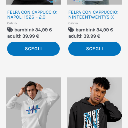
essere
ess
FELPA CON CAPPUCCIO:
FELPA CON CAPPUCCIO:
scelte
sce
NAPOLI 1926 – 2.0
NINTEENTWENTYSIX
nella
nel
Calcio
Calcio
bambini: 34,99 €
bambini: 34,99 €
pagina
pa
adulti: 39,99 €
adulti: 39,99 €
del
del
SCEGLI
SCEGLI
prodotto
pro
Questo
Qu
prodotto
pro
ha
ha
più
più
varianti.
var
Le
Le