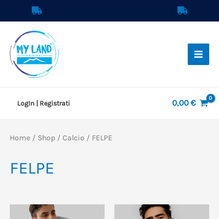
Vai
SPEDIZIONE GRATUITA IN ITALIA
al
contenuto
0,00
€
LogIn | Registrati
Home
/
Shop
/
Calcio
/ FELPE
FELPE
Questo
Qu