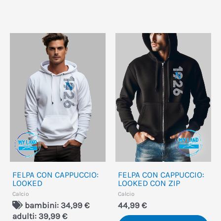
Questo
Qu
prodotto
pro
ha
ha
più
più
varianti.
var
Le
Le
opzioni
opz
possono
po
essere
ess
FELPA CON CAPPUCCIO:
FELPA CON CAPPUCCIO:
scelte
sce
LOOKED
LOOKED CON ZIP
nella
nel
Calcio
Calcio
bambini: 34,99 €
44,99
€
pagina
pa
adulti: 39,99 €