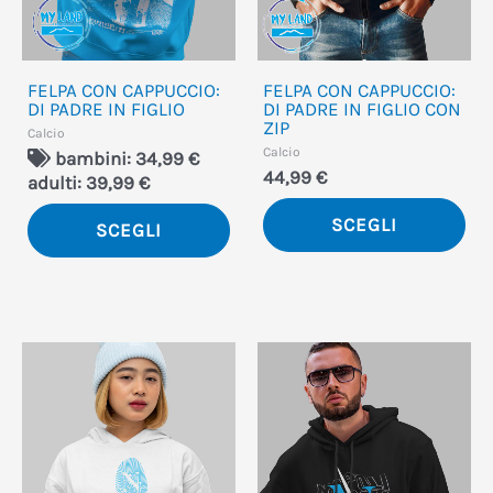
possono
po
essere
ess
FELPA CON CAPPUCCIO:
FELPA CON CAPPUCCIO:
scelte
sce
DI PADRE IN FIGLIO
DI PADRE IN FIGLIO CON
ZIP
nella
nel
Calcio
Calcio
bambini: 34,99 €
pagina
pa
44,99
€
adulti: 39,99 €
del
del
SCEGLI
SCEGLI
prodotto
pro
Questo
Qu
prodotto
pro
ha
ha
più
più