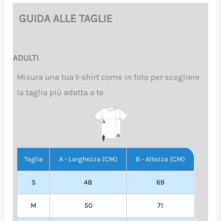
GUIDA ALLE TAGLIE
ADULTI
Misura una tua t-shirt come in foto per scegliere
la taglia più adatta a te
Taglia
A - Larghezza (CM)
B - Altezza (CM)
S
48
69
M
50
71