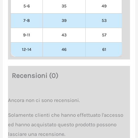
5-6
35
49
7-8
39
53
9-11
43
57
12-14
46
61
Recensioni (0)
Ancora non ci sono recensioni.
Solamente clienti che hanno effettuato l'accesso
ed hanno acquistato questo prodotto possono
lasciare una recensione.