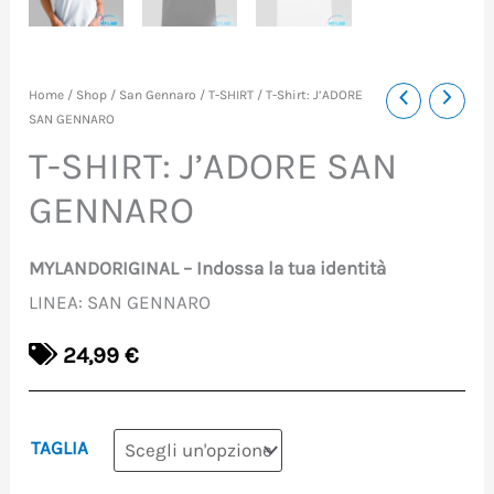
T-
Home
/
Shop
/
San Gennaro
/
T-SHIRT
/ T-Shirt: J’ADORE
SAN GENNARO
Shirt:
T-SHIRT: J’ADORE SAN
J'ADORE
GENNARO
SAN
GENNARO
MYLANDORIGINAL – Indossa la tua identità
quantità
LINEA: SAN GENNARO
24,99
€
TAGLIA