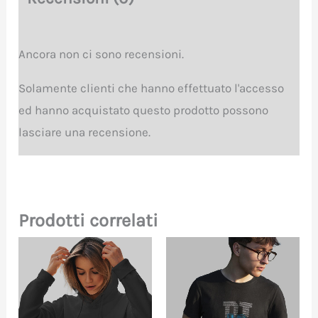
Ancora non ci sono recensioni.
Solamente clienti che hanno effettuato l'accesso
ed hanno acquistato questo prodotto possono
lasciare una recensione.
Prodotti correlati
Questo
Que
prodotto
pro
ha
ha
più
più