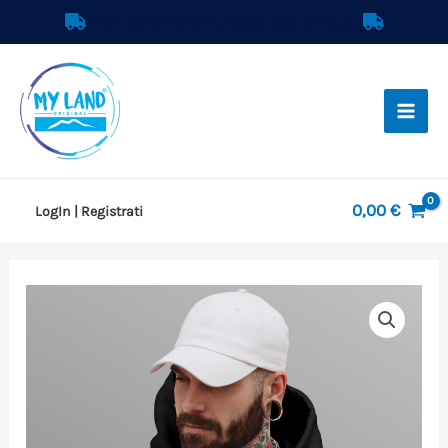
Vai
SPEDIZIONE GRATUITA IN ITALIA
al
contenuto
0,00
€
LogIn | Registrati