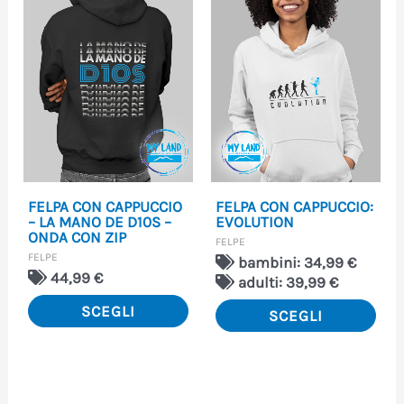
ha
ha
più
più
varianti.
vari
Le
Le
opzioni
opzi
possono
pos
essere
ess
FELPA CON CAPPUCCIO
FELPA CON CAPPUCCIO:
scelte
scel
– LA MANO DE D10S –
EVOLUTION
ONDA CON ZIP
FELPE
nella
nell
FELPE
bambini: 34,99 €
pagina
pag
44,99
€
adulti: 39,99 €
del
del
SCEGLI
SCEGLI
prodotto
pro