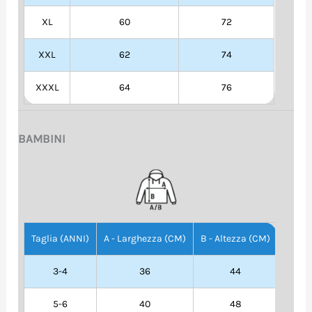
XL
60
72
XXL
62
74
XXXL
64
76
BAMBINI
Taglia (ANNI)
A - Larghezza (CM)
B - Altezza (CM)
3-4
36
44
5-6
40
48