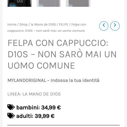
Felpa
Home
/
Shop
/
la Mano de D10S
/
FELPE
/ Felpa con
cappuccio: D10S – non sarò mai un uomo comune
con
FELPA CON CAPPUCCIO:
cappuccio:
D10S – NON SARÒ MAI UN
D10S
-
UOMO COMUNE
non
sarò
MYLANDORIGINAL – Indossa la tua identità
mai
LINEA: LA MANO DE D10S
un
uomo
bambini: 34,99 €
comune
adulti: 39,99 €
quantità