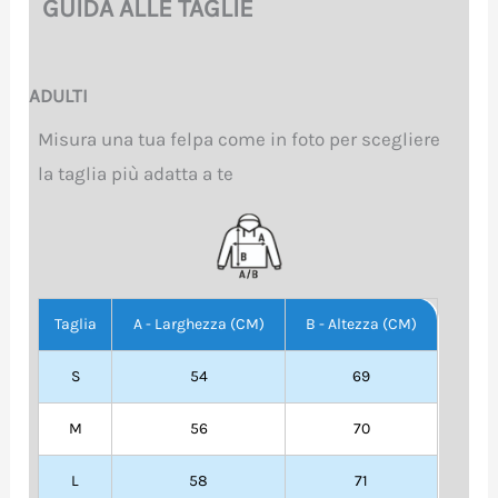
GUIDA ALLE TAGLIE
ADULTI
Misura una tua felpa come in foto per scegliere
la taglia più adatta a te
Taglia
A - Larghezza (CM)
B - Altezza (CM)
S
54
69
M
56
70
L
58
71