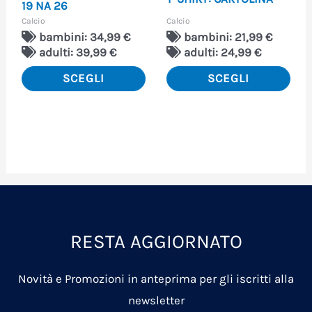
scelte
scel
19 NA 26
Calcio
Calcio
nella
nell
bambini: 34,99 €
bambini: 21,99 €
pagina
pag
adulti: 39,99 €
adulti: 24,99 €
del
del
SCEGLI
SCEGLI
prodotto
pro
RESTA AGGIORNATO
Novità e Promozioni in anteprima per gli iscritti alla
newsletter