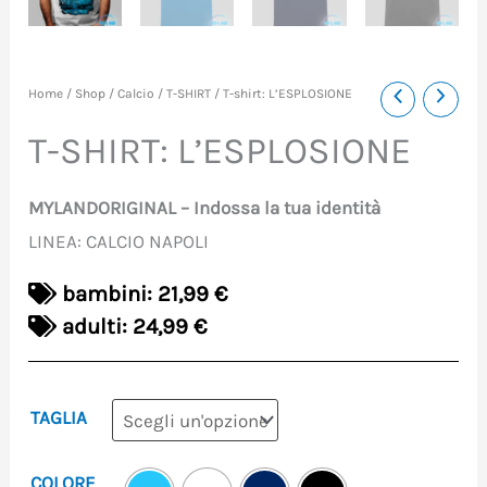
T-
Home
/
Shop
/
Calcio
/
T-SHIRT
/ T-shirt: L’ESPLOSIONE
shirt:
T-SHIRT: L’ESPLOSIONE
L'ESPLOSIONE
quantità
MYLANDORIGINAL – Indossa la tua identità
LINEA: CALCIO NAPOLI
bambini: 21,99 €
adulti: 24,99 €
TAGLIA
COLORE