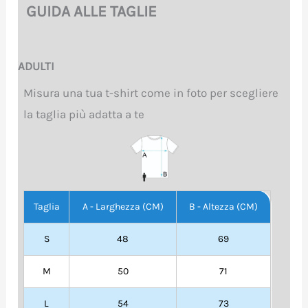
GUIDA ALLE TAGLIE
ADULTI
Misura una tua t-shirt come in foto per scegliere
la taglia più adatta a te
Taglia
A - Larghezza (CM)
B - Altezza (CM)
S
48
69
M
50
71
L
54
73