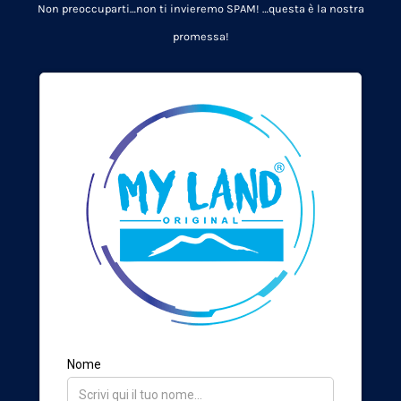
Non preoccuparti…non ti invieremo SPAM!
…questa è la nostra
promessa!