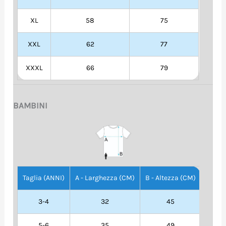
XL
58
75
XXL
62
77
XXXL
66
79
BAMBINI
Taglia (ANNI)
A - Larghezza (CM)
B - Altezza (CM)
3-4
32
45
5-6
35
49