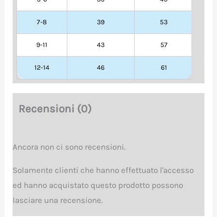
7-8
39
53
9-11
43
57
12-14
46
61
Recensioni (0)
Ancora non ci sono recensioni.
Solamente clienti che hanno effettuato l'accesso
ed hanno acquistato questo prodotto possono
lasciare una recensione.