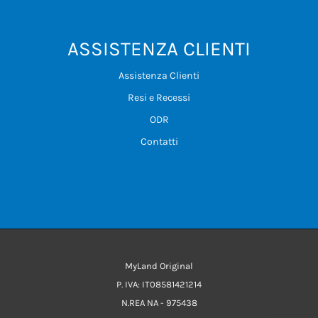
ASSISTENZA CLIENTI
Assistenza Clienti
Resi e Recessi
ODR
Contatti
MyLand Original
P. IVA: IT08581421214
N.REA NA - 975438