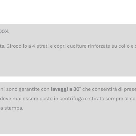
00%.
. Girocollo a 4 strati e copri cuciture rinforzate su collo e s
oni sono garantite con
lavaggi a 30°
che consentirà di pres
n deve mai essere posto in centrifuga e stirato sempre al co
 la stampa.