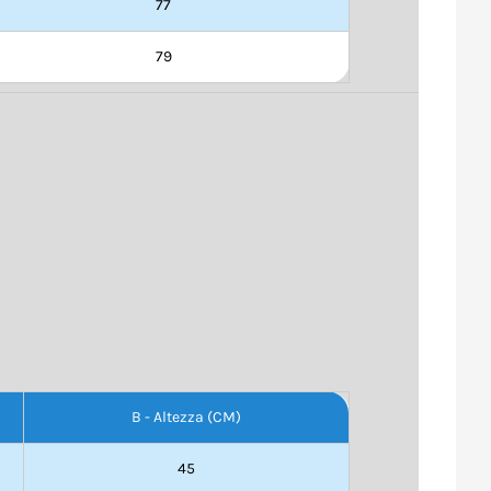
77
79
B - Altezza (CM)
45