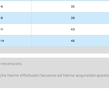
-6
35
-8
39
-11
43
-14
46
 recensioni.
che hanno effettuato l'accesso ed hanno acquistato questo