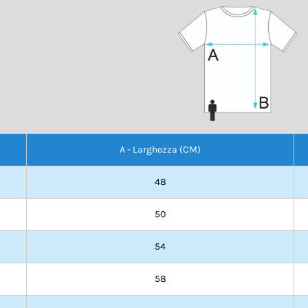
A - Larghezza (CM)
48
50
54
58