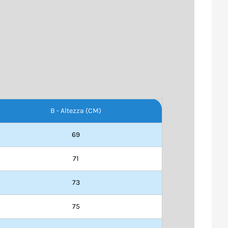
B - Altezza (CM)
69
71
73
75