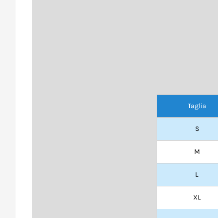
Taglia
S
M
L
XL