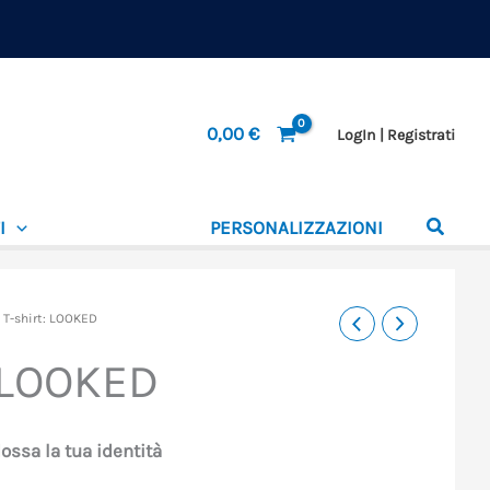
0,00
€
LogIn | Registrati
I
PERSONALIZZAZIONI
 T-shirt: LOOKED
 LOOKED
ssa la tua identità