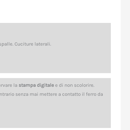
palle. Cuciture laterali.
ervare la
stampa digitale
e di non scolorire.
ntrario senza mai mettere a contatto il ferro da