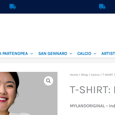
SPEDIZIONE GRATUITA IN ITALIA
A PARTENOPEA
SAN GENNARO
CALCIO
ARTIST
T-
Home
/
Shop
/
Calcio
/
T-SHIRT
/
shirt:
T-SHIRT:
LOOKED
quantità
MYLANDORIGINAL – Indo