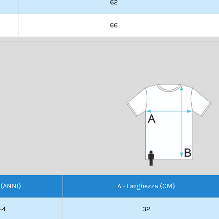
62
66
 (ANNI)
A - Larghezza (CM)
-4
32