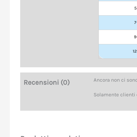
5
7
9
12
Ancora non ci sono
Recensioni (0)
Solamente clienti 