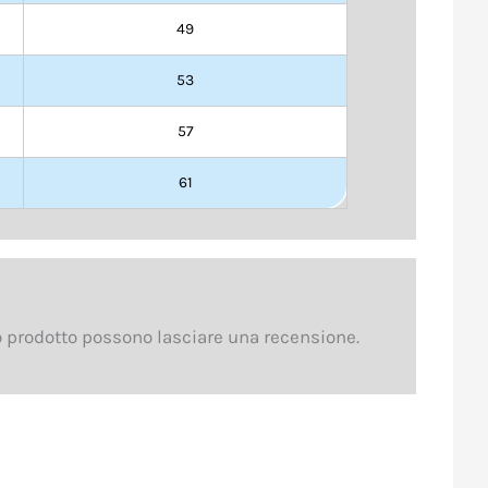
49
53
57
61
 prodotto possono lasciare una recensione.