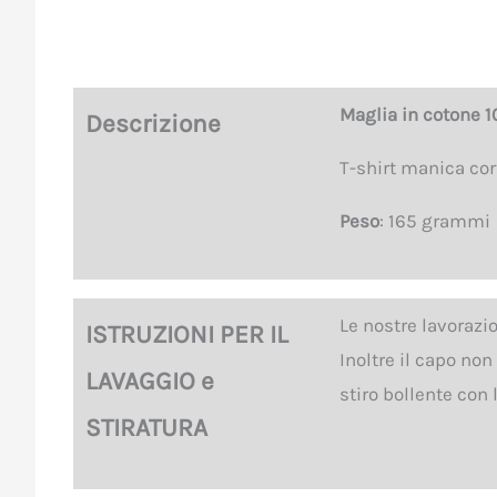
Maglia in cotone 1
Descrizione
T-shirt manica corta
Peso
: 165 grammi
Le nostre lavorazi
ISTRUZIONI PER IL
Inoltre il capo no
LAVAGGIO e
stiro bollente con
STIRATURA