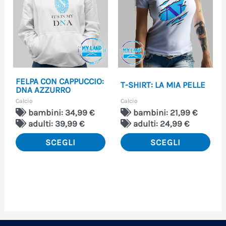
varianti.
vari
Le
Le
opzioni
opzi
possono
pos
essere
ess
FELPA CON CAPPUCCIO:
T-SHIRT: LA MIA PELLE
scelte
scel
DNA AZZURRO
Calcio
Calcio
nella
nell
bambini: 34,99 €
bambini: 21,99 €
pagina
pag
adulti: 39,99 €
adulti: 24,99 €
del
del
SCEGLI
SCEGLI
prodotto
pro