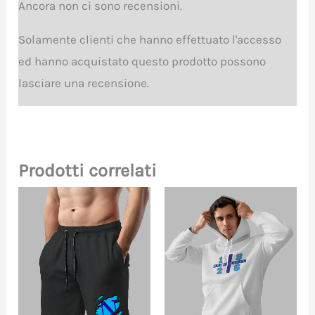
Ancora non ci sono recensioni.
Solamente clienti che hanno effettuato l'accesso
ed hanno acquistato questo prodotto possono
lasciare una recensione.
Prodotti correlati
Questo
Que
prodotto
pro
ha
ha
più
più
varianti.
vari
Le
Le