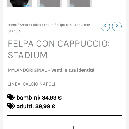
Felpa
Home
/
Shop
/
Calcio
/
FELPE
/ Felpa con cappuccio:
STADIUM
con
FELPA CON CAPPUCCIO:
cappuccio:
STADIUM
STADIUM
quantità
MYLANDORIGINAL – Vesti la tua identità
LINEA: CALCIO NAPOLI
bambini: 34,99 €
adulti: 39,99 €