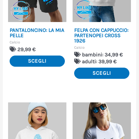
opzioni
opzi
possono
pos
essere
ess
PANTALONCINO: LA MIA
FELPA CON CAPPUCCIO:
scelte
scel
PELLE
PARTENOPEI CROSS
1926
Calcio
nella
nell
Calcio
29,99
€
pagina
pag
bambini: 34,99 €
SCEGLI
adulti: 39,99 €
del
del
SCEGLI
prodotto
pro
Questo
Que
prodotto
pro
ha
ha
più
più