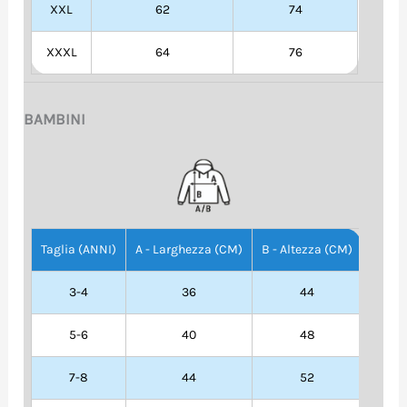
XXL
62
74
XXXL
64
76
BAMBINI
Taglia (ANNI)
A - Larghezza (CM)
B - Altezza (CM)
3-4
36
44
5-6
40
48
7-8
44
52