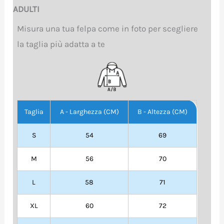
ADULTI
Misura una tua felpa come in foto per scegliere
la taglia più adatta a te
Taglia
A - Larghezza (CM)
B - Altezza (CM)
S
54
69
M
56
70
L
58
71
XL
60
72