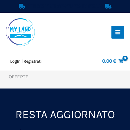
Vai
SPEDIZIONE GRATUITA IN ITALIA
al
contenuto
0,00
€
LogIn | Registrati
OFFERTE
RESTA AGGIORNATO