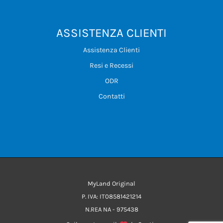
ASSISTENZA CLIENTI
Assistenza Clienti
Resi e Recessi
ODR
Contatti
MyLand Original
P. IVA: IT08581421214
N.REA NA - 975438